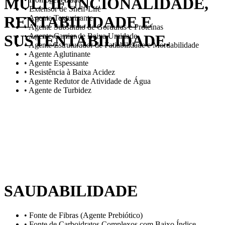
MULTIFUNCIONALIDADE,
• Extensor de Shelf-Life
RENTABILIDADE E
• Agente Texturizante
• Agente Substituto de Gorduras e Proteínas
SUSTENTABILIDADE.
• Agente Carrier de Baixa Umidade
• Agente Estruturador de Fatiabilidade e Mordabilidade
• Agente Aglutinante
• Agente Espessante
• Resistência à Baixa Acidez
• Agente Redutor de Atividade de Água
• Agente de Turbidez
SAUDABILIDADE
• Fonte de Fibras (Agente Prebiótico)
• Fonte de Carboidratos Complexos com Baixo Índice